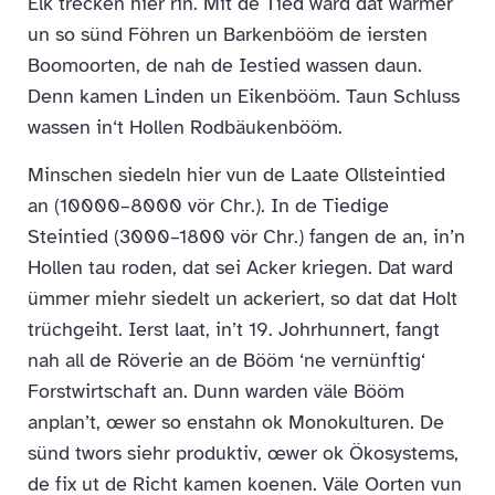
Elk trecken hier rin. Mit de Tied ward dat warmer
un so sünd Föhren un Barkenbööm de iersten
Boomoorten, de nah de Iestied wassen daun.
Denn kamen Linden un Eikenbööm. Taun Schluss
wassen in‘t Hollen Rodbäukenbööm.
Minschen siedeln hier vun de Laate Ollsteintied
an (10000–8000 vör Chr.). In de Tiedige
Steintied (3000–1800 vör Chr.) fangen de an, in’n
Hollen tau roden, dat sei Acker kriegen. Dat ward
ümmer miehr siedelt un ackeriert, so dat dat Holt
trüchgeiht. Ierst laat, in’t 19. Johrhunnert, fangt
nah all de Röverie an de Bööm ‘ne vernünftig‘
Forstwirtschaft an. Dunn warden väle Bööm
anplan’t, œwer so enstahn ok Monokulturen. De
sünd twors siehr produktiv, œwer ok Ökosystems,
de fix ut de Richt kamen koenen. Väle Oorten vun