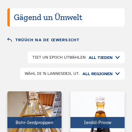
Gägend un Ümwelt
TRÜÜCH NA DE ŒWERSICHT
TIET UN EPOCH UTWÄHLEN
ALL TIEDEN
WÄHL DI 'N LANNESDEIL UT.
ALL REGIONEN
Bohr-Ierdproppen
Ierdöl-Proow