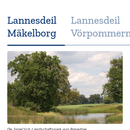
Lannesdeil
Lannesdeil
Mäkelborg
Vörpommer
De Ingel’sch Landschaftspark vun Basedow