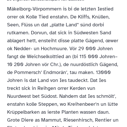
Mäkelborg-Vörpommern is bi de letzten Iestied
orrer ok Kolle Tied enstahn. De Kliffs, Knüllen,
Seen, Flüss un dat „platte Land“ sünd dorbi
rutkamen. Dorvun, dat sick in Südwesten Sand
ablagert hett, ensteiht disse platte Gägend, œwer
ok Nedder- un Hochmuure. Vör 29 000 Johren
fangt de Weichselkolttied an (bi 115 000 Johren–
10 200 Johren vör Chr.), de nuurdöstlich Gägend,
de Pommersch‘ Endmorän‘, tau maken. 13000
Johren is dat Land von Ies taudeckt. Dat Ies
treckt sick in Reihgen orrer Kerden vun
Nuurdwest bet Südost. Nahdem dat Ies schmölt‘,
enstahn kolle Steppen, wo Kreihenbeer‘n un lütte
Krüppelbarken as ierste Planten wassen daun.
Grote Diere as Mammut, Riesenhirsch, Rentier un