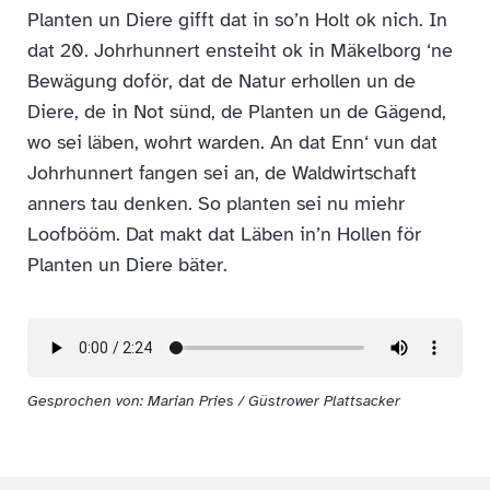
Planten un Diere gifft dat in so’n Holt ok nich. In
dat 20. Johrhunnert ensteiht ok in Mäkelborg ‘ne
Bewägung doför, dat de Natur erhollen un de
Diere, de in Not sünd, de Planten un de Gägend,
wo sei läben, wohrt warden. An dat Enn‘ vun dat
Johrhunnert fangen sei an, de Waldwirtschaft
anners tau denken. So planten sei nu miehr
Loofbööm. Dat makt dat Läben in’n Hollen för
Planten un Diere bäter.
Gesprochen von: Marian Pries / Güstrower Plattsacker