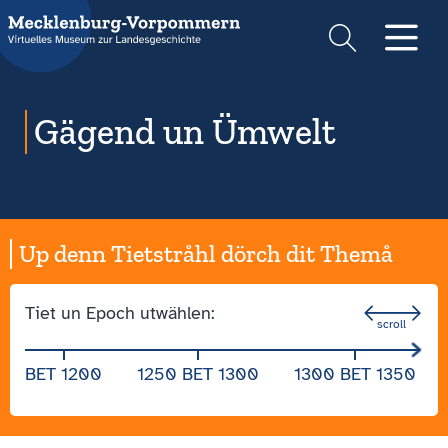
Suche
Men
Gägend un Ümwelt
Up denn Tietstråhl dörch dit Themå
Tiet un Epoch utwählen:
BET 1200
1250 BET 1300
1300 BET 1350