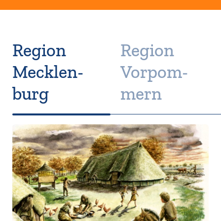
Region
Region
Meck­len­
Vor­pom­
burg
mern