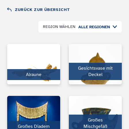
ZURÜCK ZUR ÜBERSICHT
REGION WÄHLEN
ALLE REGIONEN
Gesichtsvase mit
Alraune
Deckel
Großes
Großes Diadem
Mischgefäß