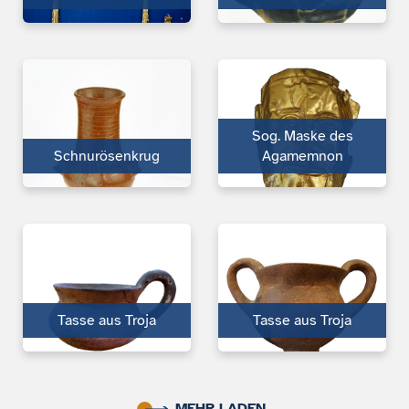
Sog. Maske des
Schnurösenkrug
Agamemnon
Tasse aus Troja
Tasse aus Troja
MEHR LADEN