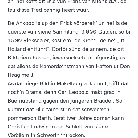
an: hei köfft dit Bild vun Frans van Mieris d.Ä., de
tau disse Tied bannig fieert wüür.
De Ankoop is up den Prick vörbereit‘ un hei is de
düerste vun siene Sammlung. 3.000 Gulden, so bi
1.500 Rieksdaler, kost em „de Kron“ , de hei „ut
Holland entführt“. Dorför sünd de annern, de dit
Bild giern harden, iewersücksch un afgünstig, as
dat allens de Kamerdeinstmann van Haften ut Den
Haag mellt.
As dat niege Bild in Mäkelborg ankümmt, gifft dat
noch‘n Drama, denn Carl Leopold makt grad ‘n
Buernupstand gägen den jüngeren Brauder. So
kümmt dat Bild tauierst in dat schwed‘sch-
pommersch Barth. Ierst twei Johre dornah kann
Christian Ludwig in dat Schlott vun siene
Vöröllern in Schwerin intrecken.