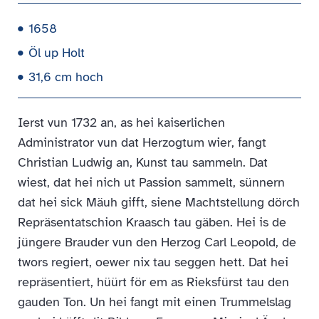
1658
Öl up Holt
31,6 cm hoch
Ierst vun 1732 an, as hei kaiserlichen
Administrator vun dat Herzogtum wier, fangt
Christian Ludwig an, Kunst tau sammeln. Dat
wiest, dat hei nich ut Passion sammelt, sünnern
dat hei sick Mäuh gifft, siene Machtstellung dörch
Repräsentatschion Kraasch tau gäben. Hei is de
jüngere Brauder vun den Herzog Carl Leopold, de
twors regiert, oewer nix tau seggen hett. Dat hei
repräsentiert, hüürt för em as Rieksfürst tau den
gauden Ton. Un hei fangt mit einen Trummelslag