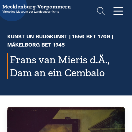
Suche
Men
KUNST UN BUUGKUNST
|
1650 BET 1700
|
MÄKELBORG BET 1945
Frans van Mieris d.Ä.,
Dam an ein Cembalo