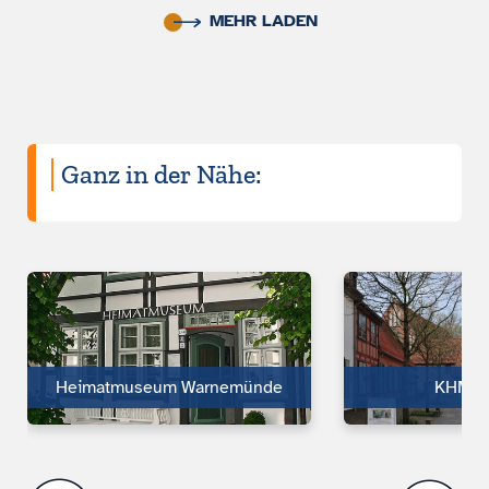
MEHR LADEN
Ganz in der Nähe:
Heimatmuseum Warnemünde
KHM R