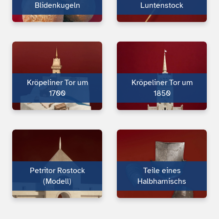
Bliden­kugeln
Luntenstock
Kröpeliner Tor um
Kröpeliner Tor um
1700
1850
Petritor Rostock
Teile eines
(Modell)
Halbharnischs