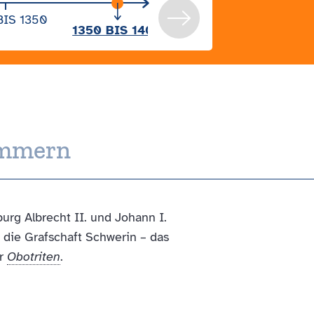
BIS 1350
1400 BIS 1450
14
1350 BIS 1400
m­mern
rg Albrecht II. und Johann I.
die Grafschaft Schwerin – das
er
Obotriten
.