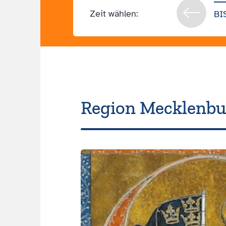
Zeit wählen:
BI
Region Meck­len­b