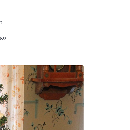
t
989