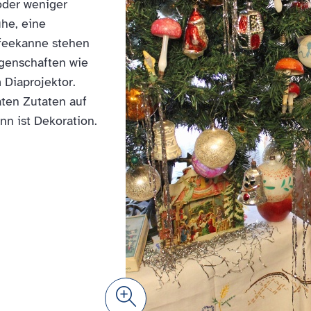
oder weniger
he, eine
feekanne stehen
genschaften wie
Diaprojektor.
aten Zutaten auf
n ist Dekoration.
Zoom