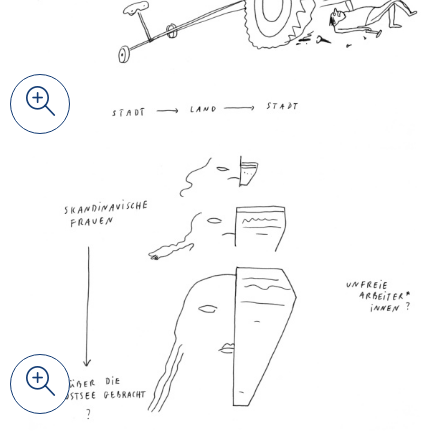
Zoom
© Johanna Benz
Zoom