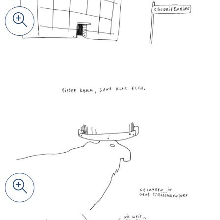
Zoom
© Johanna Benz
Zoom