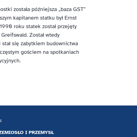
stki została późniejsza „baza GST”
szym kapitanem statku był Ernst
1990 roku statek został przejęty
 Greifswald. Został wtedy
i stał się zabytkiem budownictwa
 częstym gościem na spotkaniach
ycyjnych.
:
ZEMIOSŁO I PRZEMYSŁ