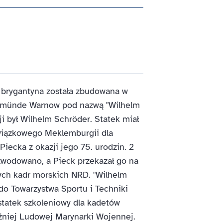
 brygantyna została zbudowana w
nemünde Warnow pod nazwą "Wilhelm
i był Wilhelm Schröder. Statek miał
wiązkowego Meklemburgii dla
iecka z okazji jego 75. urodzin. 2
 zwodowano, a Pieck przekazał go na
ych kadr morskich NRD. "Wilhelm
 do Towarzystwa Sportu i Techniki
statek szkoleniowy dla kadetów
źniej Ludowej Marynarki Wojennej.