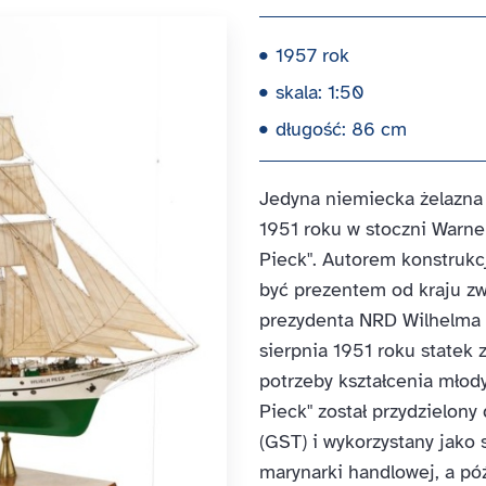
1957 rok
skala: 1:50
długość: 86 cm
Jedyna niemiecka żelazna
1951 roku w stoczni War
Pieck". Autorem konstrukcj
być prezentem od kraju z
prezydenta NRD Wilhelma P
sierpnia 1951 roku statek
potrzeby kształcenia młod
Pieck" został przydzielony
(GST) i wykorzystany jako 
marynarki handlowej, a pó