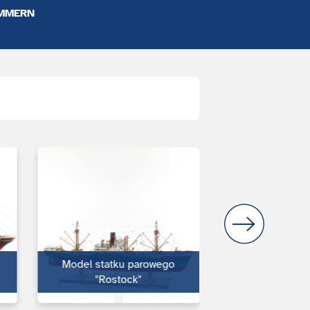
MMERN
Model statku parowego
"Rostock"
Model parowca