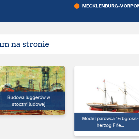
MECKLENBURG-VORPO
m na stronie
Budowa luggerów w
stoczni ludowej
Model parowca "Erb­gross­
her­zog Frie...