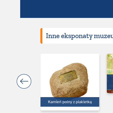
Inne eksponaty muzeu
krojowy okrętu
owego ...
Kamień polny z plakietką