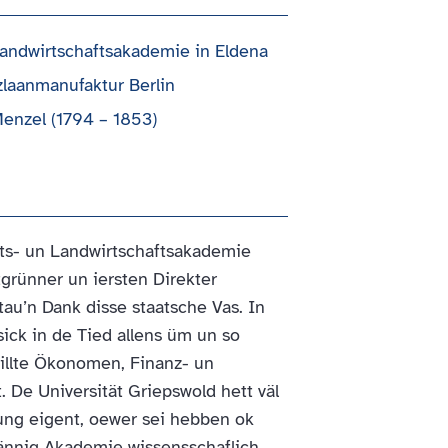
 Landwirtschaftsakademie in Eldena
zlaanmanufaktur Berlin
Menzel (1794 – 1853)
ts- un Landwirtschaftsakademie
rünner un iersten Direkter
tau’n Dank disse staatsche Vas. In
sick in de Tied allens üm un so
illte Ökonomen, Finanz- un
 De Universität Griepswold hett väl
lung eigent, oewer sei hebben ok
tännig Akademie wissensschaflich