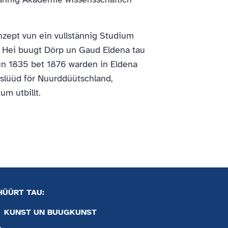
nzept vun ein vullstännig Studium
. Hei buugt Dörp un Gaud Eldena tau
n 1835 bet 1876 warden in Eldena
gslüüd för Nuurddüütschland,
um utbillt.
HÜÜRT TAU:
KUNST UN BUUGKUNST