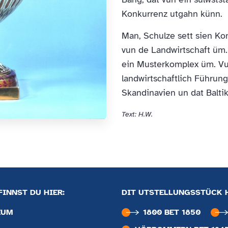
Konkurrenz utgahn künn.
Man, Schulze sett sien Ko
vun de Landwirtschaft üm
ein Musterkomplex üm. Vu
landwirtschaftlich Führun
Skandinavien un dat Baltik
Text: H.W.
INNST DU HIER:
DIT UTSTELLUNGSSTÜCK 
EUM
1800 BET 1850