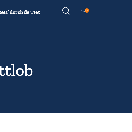
Suche
PD
Reis’ dörch de Tiet
öffnen
ttlob