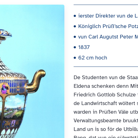
ierster Direkter vun de
Königlich Prüß’sche Pot
vun Carl Augutst Peter 
1837
62 cm hoch
De Studenten vun de Staa
Eldena schenken denn Mitg
Friedrich Gottlob Schulze 
de Landwirtschaft wöltert 
warden in Prüßen Väle utb
Verwaltungsbeamte bruukt.
Land un is so för de Utbil
Bang, dat vun ein sülwsts