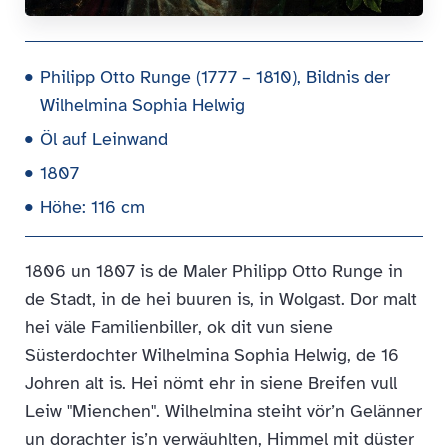
Philipp Otto Runge (1777 – 1810), Bildnis der
Wilhelmina Sophia Helwig
Öl auf Leinwand
1807
Höhe: 116 cm
1806 un 1807 is de Maler Philipp Otto Runge in
de Stadt, in de hei buuren is, in Wolgast. Dor malt
hei väle Familienbiller, ok dit vun siene
Süsterdochter Wilhelmina Sophia Helwig, de 16
Johren alt is. Hei nömt ehr in siene Breifen vull
Leiw "Mienchen". Wilhelmina steiht vör’n Gelänner
un dorachter is’n verwäuhlten, Himmel mit düster