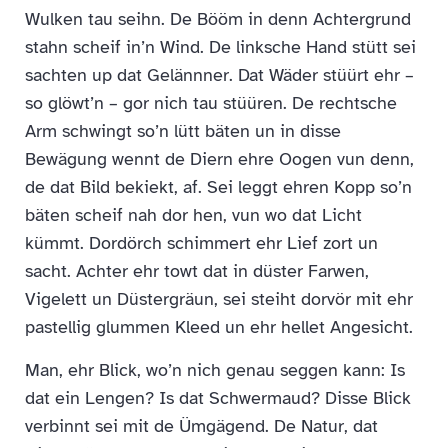
Wulken tau seihn. De Bööm in denn Achtergrund
stahn scheif in’n Wind. De linksche Hand stütt sei
sachten up dat Gelännner. Dat Wäder stüürt ehr –
so glöwt’n – gor nich tau stüüren. De rechtsche
Arm schwingt so’n lütt bäten un in disse
Bewägung wennt de Diern ehre Oogen vun denn,
de dat Bild bekiekt, af. Sei leggt ehren Kopp so’n
bäten scheif nah dor hen, vun wo dat Licht
kümmt. Dordörch schimmert ehr Lief zort un
sacht. Achter ehr towt dat in düster Farwen,
Vigelett un Düstergräun, sei steiht dorvör mit ehr
pastellig glummen Kleed un ehr hellet Angesicht.
Man, ehr Blick, wo’n nich genau seggen kann: Is
dat ein Lengen? Is dat Schwermaud? Disse Blick
verbinnt sei mit de Ümgägend. De Natur, dat