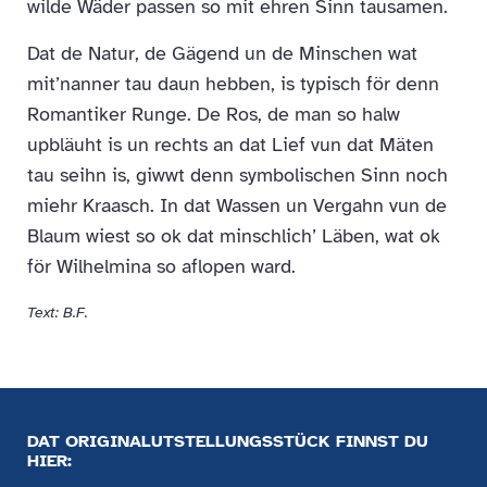
wilde Wäder passen so mit ehren Sinn tausamen.
Dat de Natur, de Gägend un de Minschen wat
mit’nanner tau daun hebben, is typisch för denn
Romantiker Runge. De Ros, de man so halw
upbläuht is un rechts an dat Lief vun dat Mäten
tau seihn is, giwwt denn symbolischen Sinn noch
miehr Kraasch. In dat Wassen un Vergahn vun de
Blaum wiest so ok dat minschlich’ Läben, wat ok
för Wilhelmina so aflopen ward.
Text: B.F.
DAT ORIGINALUTSTELLUNGSSTÜCK FINNST DU
HIER: