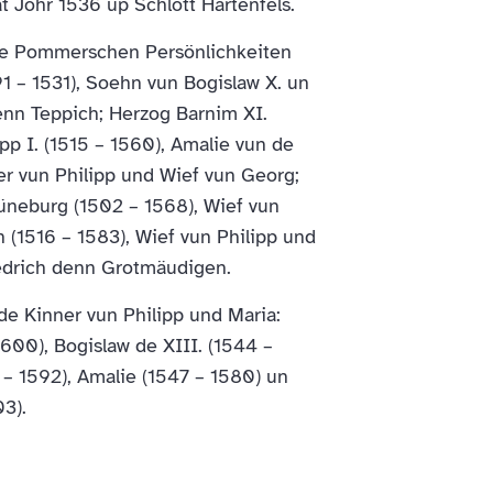
at Johr 1536 up Schlott Hartenfels.
 De Pommerschen Persönlichkeiten
1 – 1531), Soehn vun Bogislaw X. un
denn Teppich; Herzog Barnim XI.
ipp I. (1515 – 1560), Amalie vun de
er vun Philipp und Wief vun Georg;
neburg (1502 – 1568), Wief vun
 (1516 – 1583), Wief vun Philipp und
iedrich denn Grotmäudigen.
de Kinner vun Philipp und Maria:
600), Bogislaw de XIII. (1544 –
 – 1592), Amalie (1547 – 1580) un
3).