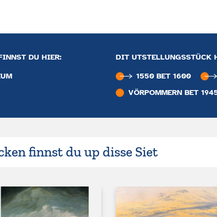
INNST DU HIER:
DIT UTSTELLUNGSSTÜCK 
EUM
1550 BET 1600
VÖRPOMMERN BET 194
ken finnst du up disse Siet