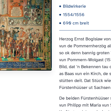
Bildwirkerie
1554/1556
690 cm breit
Herzog Ernst Bogislaw von
vun de Pommernherzög alle
so ok denn bannig groten T
vun Pommern-Wolgast (153
Bild, dat ‘n Bekennen tau
as Baas vun ein Kirch, de 
stütten deit. Dat Stück w
Fürstenhüüser ut Sachse
De beiden Fürstenhüüser 
vun Philipp mit Maria vun