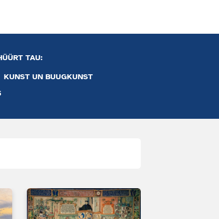
HÜÜRT TAU:
KUNST UN BUUGKUNST
5
Afbild vun ei