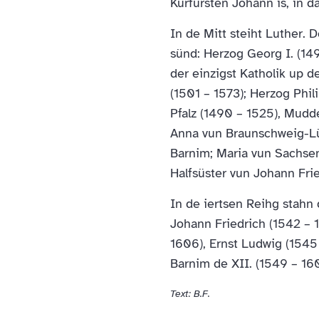
Kurfürsten Johann is, in d
In de Mitt steiht Luther.
sünd: Herzog Georg I. (149
der einzigst Katholik up 
(1501 – 1573); Herzog Phil
Pfalz (1490 – 1525), Mudd
Anna vun Braunschweig-Lü
Barnim; Maria vun Sachsen
Halfsüster vun Johann Fr
In de iertsen Reihg stahn 
Johann Friedrich (1542 – 1
1606), Ernst Ludwig (1545
Barnim de XII. (1549 – 160
Text: B.F.