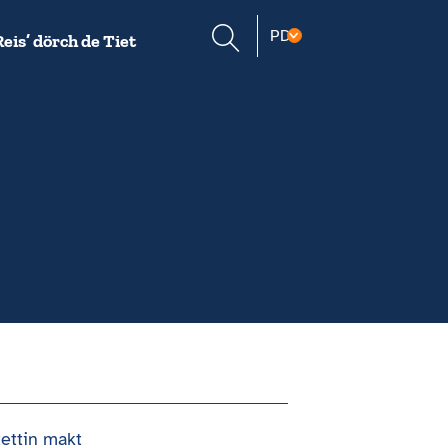
Suche
PD
Reis’ dörch de Tiet
öffnen
ettin makt