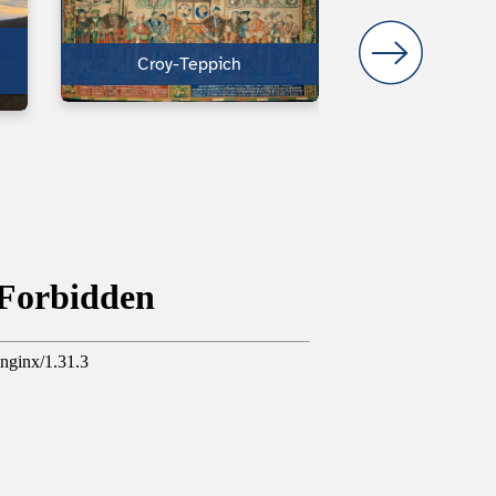
Mann un e
Croy-Teppich