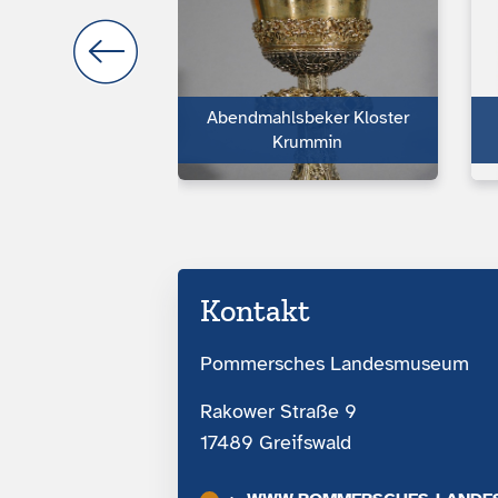
nig Adolf I.
Abendmahlsbeker Kloster
ich vun ...
Krummin
Kontakt
Pommersches Landesmuseum
Rakower Straße 9
17489 Greifswald