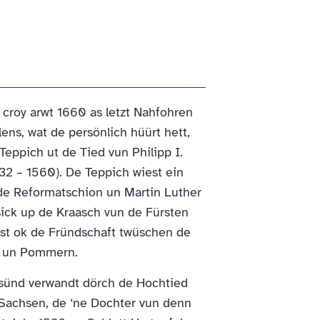
 croy arwt 1660 as letzt Nahfohren
ns, wat de persönlich hüürt hett,
eppich ut de Tied vun Philipp I.
2 – 1560). De Teppich wiest ein
 de Reformatschion un Martin Luther
sick up de Kraasch vun de Fürsten
iest ok de Fründschaft twüschen de
n un Pommern.
sünd verwandt dörch de Hochtied
 Sachsen, de ‘ne Dochter vun denn