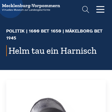
Suche
Men
POLITIK
|
1600 BET 1650
| MÄKELBORG BET
1945
Helm tau ein Harnisch