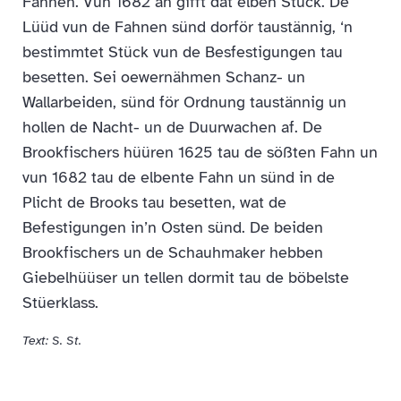
Fahnen. Vun 1682 an gifft dat elben Stück. De
Lüüd vun de Fahnen sünd dorför taustännig, ‘n
bestimmtet Stück vun de Besfestigungen tau
besetten. Sei oewernähmen Schanz- un
Wallarbeiden, sünd för Ordnung taustännig un
hollen de Nacht- un de Duurwachen af. De
Brookfischers hüüren 1625 tau de sößten Fahn un
vun 1682 tau de elbente Fahn un sünd in de
Plicht de Brooks tau besetten, wat de
Befestigungen in’n Osten sünd. De beiden
Brookfischers un de Schauhmaker hebben
Giebelhüüser un tellen dormit tau de böbelste
Stüerklass.
Text: S. St.