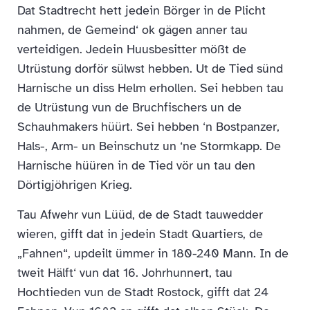
Dat Stadtrecht hett jedein Börger in de Plicht
nahmen, de Gemeind‘ ok gägen anner tau
verteidigen. Jedein Huusbesitter mößt de
Utrüstung dorför sülwst hebben. Ut de Tied sünd
Harnische un diss Helm erhollen. Sei hebben tau
de Utrüstung vun de Bruchfischers un de
Schauhmakers hüürt. Sei hebben ‘n Bostpanzer,
Hals-, Arm- un Beinschutz un ‘ne Stormkapp. De
Harnische hüüren in de Tied vör un tau den
Dörtigjöhrigen Krieg.
Tau Afwehr vun Lüüd, de de Stadt tauwedder
wieren, gifft dat in jedein Stadt Quartiers, de
„Fahnen“, updeilt ümmer in 180-240 Mann. In de
tweit Hälft‘ vun dat 16. Johrhunnert, tau
Hochtieden vun de Stadt Rostock, gifft dat 24