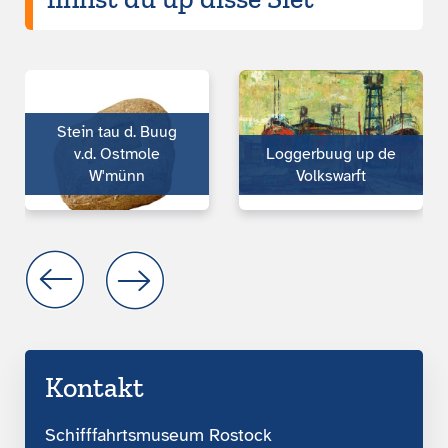
Stein tau d. Buug
v.d. Ostmole
Loggerbuug up de
W'münn
Volkswarft
Kontakt
Schifffahrtsmuseum Rostock