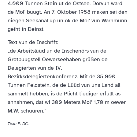
4.000 Tunnen Stein ut de Ostsee. Dorvun ward
de Mol‘ buugt. An 7. Oktober 1958 maken sei den
niegen Seekanal up un ok de Mol‘ vun Warnmünn
geiht in Deinst.
Text vun de Inschrift:
„de Arbeitslüüd un de Inschenörs vun de
Grotbuugstell Oewerseehaben grüßen de
Delegierten vun de IV.
Bezirksdelegiertenkonferenz. Mit de 35.000
Tunnen Feldstein, de de Lüüd vun uns Land all
sammelt hebben, is de Plicht tiediger erfüllt as
annahmen, dat wi 300 Meters Mol‘ 1,70 m oewer
M.W. schüüren.“
Text: P. DC.