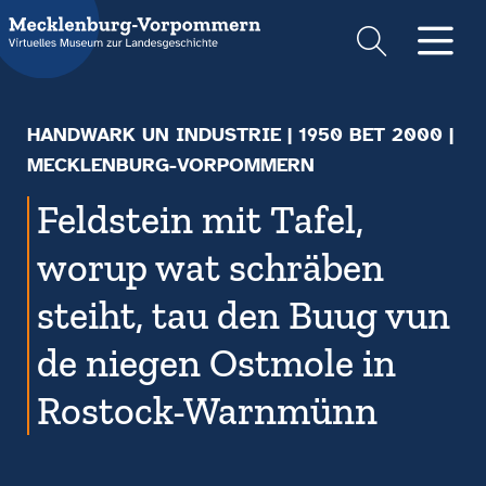
Suche
Men
HANDWARK UN INDUSTRIE
|
1950 BET 2000
|
MECKLENBURG-VORPOMMERN
Feldstein mit Tafel,
worup wat schräben
steiht, tau den Buug vun
de niegen Ostmole in
Rostock-Warnmünn