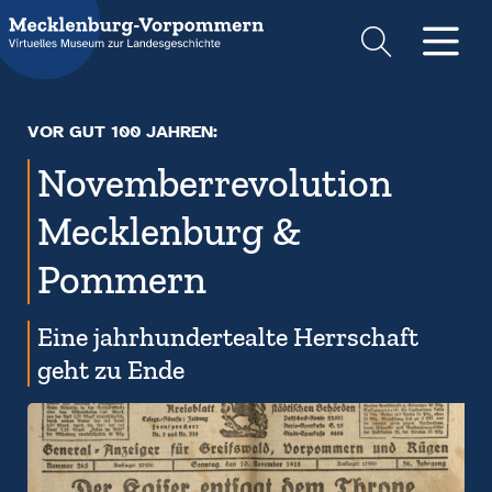
Suche
Men
VOR GUT 100 JAHREN:
November­revolution
Mecklenburg &
Pommern
Eine jahr­hunderte­alte Herrschaft
geht zu Ende