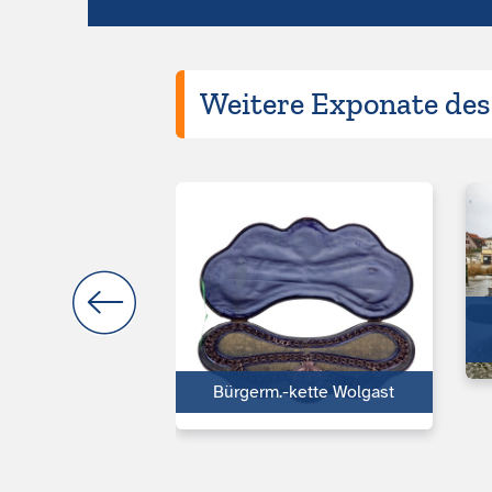
Weitere Exponate de
ckerei Wolgast
Bürgerm.-kette Wolgast