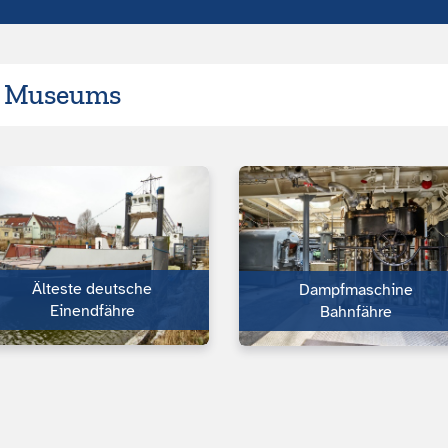
s Museums
Älteste deutsche
Dampfmaschine
Einendfähre
Bahnfähre