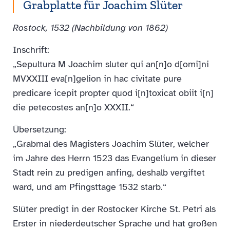
Grabplatte für Joachim Slüter
Rostock, 1532 (Nachbildung von 1862)
Inschrift:
„Sepultura M Joachim sluter qui an[n]o d[omi]ni
MVXXIII eva[n]gelion in hac civitate pure
predicare icepit propter quod i[n]toxicat obiit i[n]
die petecostes an[n]o XXXII.“
Übersetzung:
„Grabmal des Magisters Joachim Slüter, welcher
im Jahre des Herrn 1523 das Evangelium in dieser
Stadt rein zu predigen anfing, deshalb vergiftet
ward, und am Pfingsttage 1532 starb.“
Slüter predigt in der Rostocker Kirche St. Petri als
Erster in niederdeutscher Sprache und hat großen