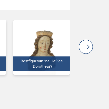
Bostfigur vun ‘ne Heilige
(Dorothea?)
Christus in