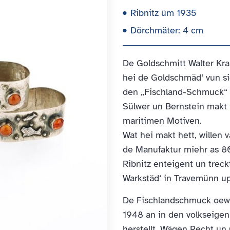
Ribnitz üm 1935
Dörchmäter: 4 cm
De Goldschmitt Walter Kram
hei de Goldschmäd‘ vun s
den „Fischland-Schmuck“ u
Sülwer un Bernstein makt i
maritimen Motiven.
Wat hei makt hett, willen 
de Manufaktur miehr as 8
Ribnitz enteigent un treck
Warkstäd‘ in Travemünn u
De Fischlandschmuck oewe
1948 an in den volkseigen
herstellt. Wägen Recht u