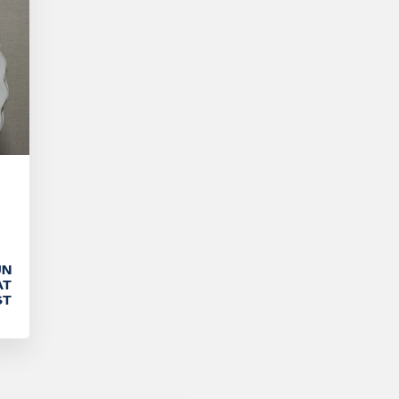
UN
AT
ST