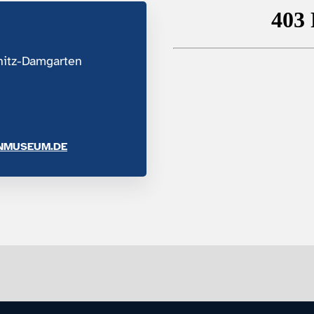
nitz-Damgarten
NMUSEUM.DE