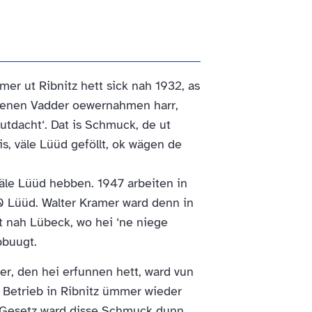
er ut Ribnitz hett sick nah 1932, as
ienen Vadder oewernahmen harr,
tdacht‘. Dat is Schmuck, de ut
s, väle Lüüd geföllt, ok wägen de
väle Lüüd hebben. 1947 arbeiten in
0 Lüüd. Walter Kramer ward denn in
t nah Lübeck, wo hei ‘ne niege
pbuugt.
r, den hei erfunnen hett, ward vun
 Betrieb in Ribnitz ümmer wieder
n Gesetz ward disse Schmuck dunn