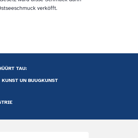
stseeschmuck verköfft.
HÜÜRT TAU:
KUNST UN BUUGKUNST
STRIE