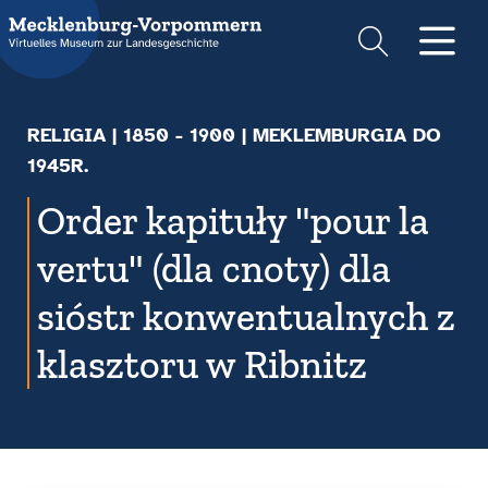
Suche
Men
RELIGIA
|
1850 - 1900
| MEKLEMBURGIA DO
1945R.
Order kapituły "pour la
vertu" (dla cnoty) dla
sióstr konwentualnych z
klasztoru w Ribnitz