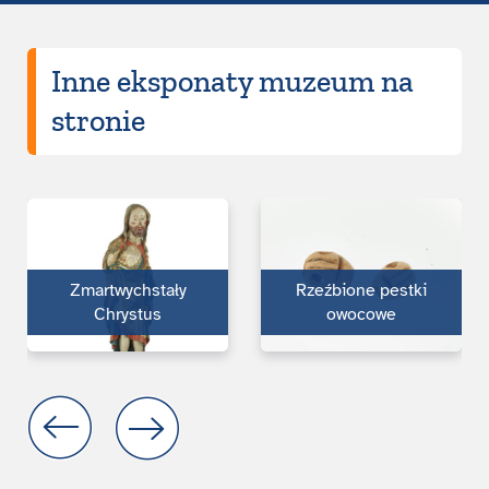
Inne eksponaty muzeum na
stronie
Zmartwychstały
Rzeźbione pestki
Chrystus
owocowe