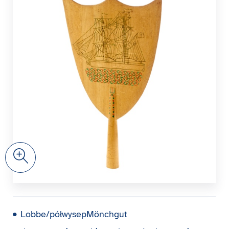
Zoom
Lobbe/półwysepMönchgut