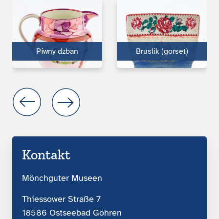
Piwny dzban
Bruslik (gorset)
Kontakt
Mönchguter Museen
Thiessower Straße 7
18586 Ostseebad Göhren