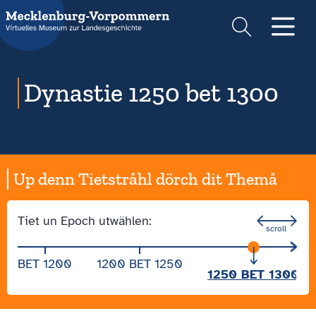
Suche
Men
Dynastie 1250 bet 1300
Up denn Tietstråhl dörch dit Themå
Tiet un Epoch utwählen:
BET 1200
1200 BET 1250
1250 BET 1300