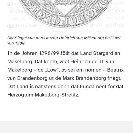
Dat Siegel vun den Herzog Heinrich vun Mäkelborg de "Löw"
vun 1300
In de Johren 1298/99 föllt dat Land Stargard an
Mäkelborg. Dat keem, wiel Heinrich de II. vun
Mäkelborg – de „Löw“, as sei em nömen – Beatrix
vun Brandenborg ut de Mark Brandenborg friegt.
Dat Land is nahstens denn dat Fundament för dat
Herzogtum Mäkelborg-Strelitz.