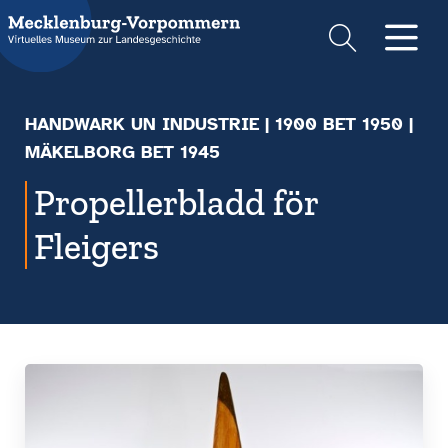
Suche
Men
HANDWARK UN INDUSTRIE
|
1900 BET 1950
|
MÄKELBORG BET 1945
Propellerbladd för
Fleigers