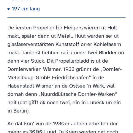
197 cm lang
De iersten Propeller för Fleigers wieren ut Holt
makt, später denn ut Metall. Hüüt warden sei ut
glasfaserverstärkten Kunststoff orrer Kohlefasern
makt. Tauierst hebben sei ümmer twei Blädder un
denn vier Stück. Dit Propellerbladd is ut de
Dornierwarken Wismer. 1933 grünnt de „Dornier-
Metallbuug-GmbH Friedrichshafen“ in de
Habenstadt Wismer an de Ostsee ‘n Wark, wat
dornah denn „Nuurddüütsche Dornier-Warken“
heit (dat gifft ok noch twei, ein in Lübeck un ein
in Berlin).
An dat Enn‘ vun de 1930er Johren arbeiten dor
miehr as 3000 Lüüd. In Krieg warden dat noch