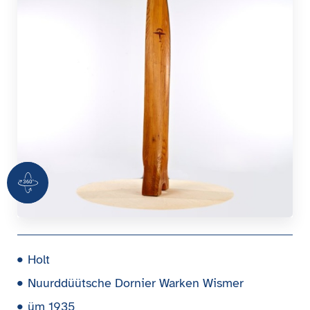
360 Grad Ansicht
Holt
Nuurddüütsche Dornier Warken Wismer
üm 1935