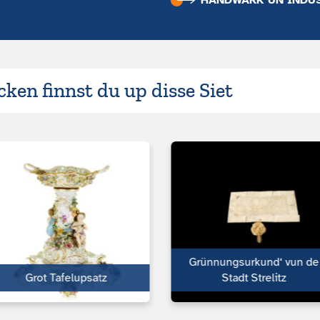
HANDWARK UN INDU
ken finnst du up disse Siet
Grünnungsurkund‘ vun de
Grot Tafelupsatz
Stadt Strelitz