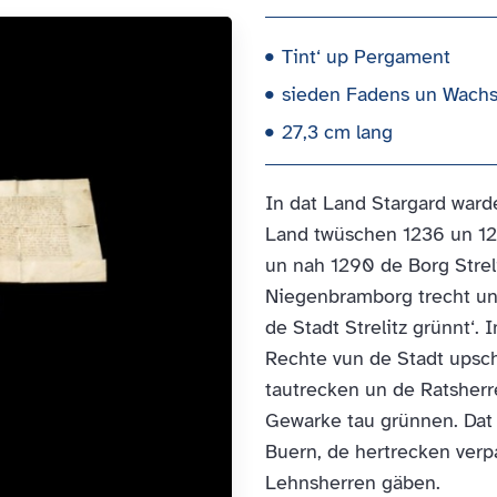
Tint‘ up Pergament
sieden Fadens un Wachs
27,3 cm lang
In dat Land Stargard ward
Land twüschen 1236 un 12
un nah 1290 de Borg Streli
Niegenbramborg trecht un
de Stadt Strelitz grünnt‘
Rechte vun de Stadt upsch
tautrecken un de Ratsherr
Gewarke tau grünnen. Dat 
Buern, de hertrecken verpa
Lehnsherren gäben.