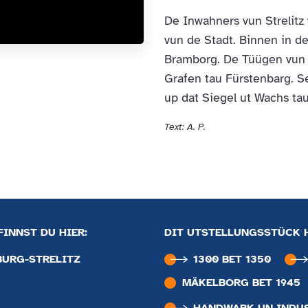
De Inwahners vun Strelit
vun de Stadt. Binnen in de
Bramborg. De Tüügen vun 
Grafen tau Fürstenbarg. S
up dat Siegel ut Wachs tau
Text: A. P.
INNST DU HIER:
DIT UTSTELLUNGSSTÜCK 
BURG-STRELITZ
1300 BET 1350
MÄKELBORG BET 1945