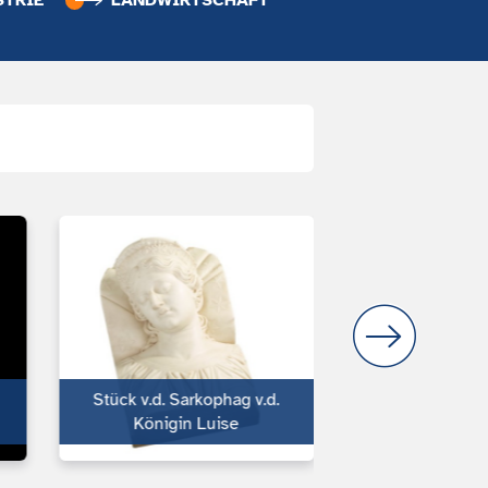
STRIE
LANDWIRTSCHAFT
Stück v.d. Sarkophag v.d.
Schmuckpoka
Königin Luise
witten Adl