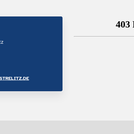
tz
TRELITZ.DE