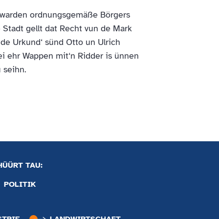
z warden ordnungsgemäße Börgers
 Stadt gellt dat Recht vun de Mark
de Urkund‘ sünd Otto un Ulrich
ei ehr Wappen mit‘n Ridder is ünnen
 seihn.
HÜÜRT TAU:
POLITIK