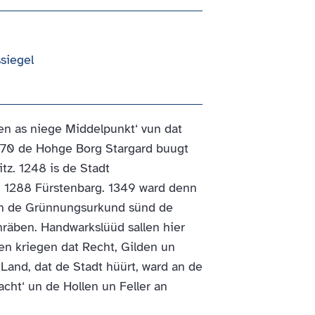
siegel
en as niege Middelpunkt‘ vun dat
70 de Hohge Borg Stargard buugt
tz. 1248 is de Stadt
 1288 Fürstenbarg. 1349 ward denn
. In de Grünnungsurkund sünd de
räben. Handwarkslüüd sallen hier
en kriegen dat Recht, Gilden un
Land, dat de Stadt hüürt, ward an de
cht‘ un de Hollen un Feller an