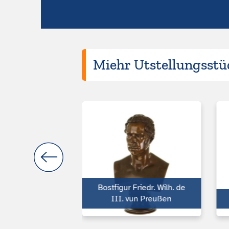
Miehr Utstellungsstüc
Bostfigur Friedr. Wilh. de
muckvas‘
III. vun Preußen