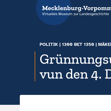
POLITIK
|
1300 BET 1350
| MÄKE
Grünnungsur
vun den 4.