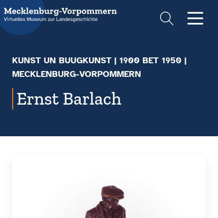
Suche
Men
KUNST UN BUUGKUNST
|
1900 BET 1950
|
MECKLENBURG-VORPOMMERN
Ernst Barlach