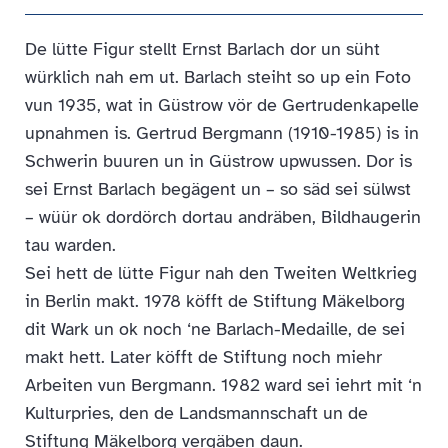
De lütte Figur stellt Ernst Barlach dor un süht
würklich nah em ut. Barlach steiht so up ein Foto
vun 1935, wat in Güstrow vör de Gertrudenkapelle
upnahmen is. Gertrud Bergmann (1910-1985) is in
Schwerin buuren un in Güstrow upwussen. Dor is
sei Ernst Barlach begägent un – so säd sei sülwst
– wüür ok dordörch dortau andräben, Bildhaugerin
tau warden.
Sei hett de lütte Figur nah den Tweiten Weltkrieg
in Berlin makt. 1978 köfft de Stiftung Mäkelborg
dit Wark un ok noch ‘ne Barlach-Medaille, de sei
makt hett. Later köfft de Stiftung noch miehr
Arbeiten vun Bergmann. 1982 ward sei iehrt mit ‘n
Kulturpries, den de Landsmannschaft un de
Stiftung Mäkelborg vergäben daun.