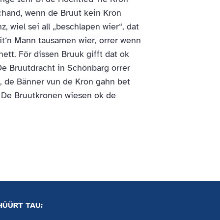
Schand, wenn de Bruut kein Kron
z, wiel sei all „beschlapen wier“, dat
mit‘n Mann tausamen wier, orrer wenn
hett. För dissen Bruuk gifft dat ok
e Bruutdracht in Schönbarg orrer
, de Bänner vun de Kron gahn bet
 De Bruutkronen wiesen ok de
HÜÜRT TAU: