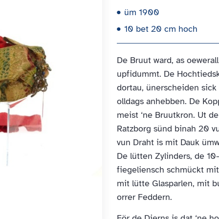
üm 1900
10 bet 20 cm hoch
De Bruut ward, as oewerall
upfidummt. De Hochtiedsk
dortau, ünerscheiden sick
olldags anhebben. De Kop
meist ‘ne Bruutkron. Ut d
Ratzborg sünd binah 20 vu
vun Draht is mit Dauk ümw
De lütten Zylinders, de 1
fiegeliensch schmückt mit
mit lütte Glasparlen, mit 
orrer Feddern.
För de Dierns is dat ‘ne h