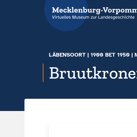
LÄBENSOORT
|
1900 BET 1950
| 
Bruutkron