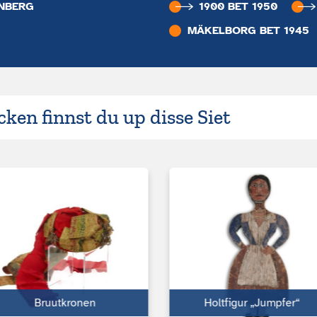
NBERG
1900 BET 1950
MÄKELBORG BET 1945
ken finnst du up disse Siet
Bruutkronen
Holtfigur „Jumpfer“