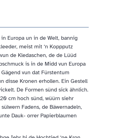
 in Europa un in de Welt, bannig
leeder, meist mit ‘n Koppputz
 vun de Kledaschen, de de Lüüd
pschmuck is in de Midd vun Europa
e Gägend vun dat Fürstentum
n disse Kronen erhollen. Ein Gestell
ickelt. De Formen sünd sick ähnlich.
0-20 cm hoch sünd, wüürn siehr
 sülwern Fadens, de Bäwernadeln,
bunte Dauk- orrer Papierblaumen
ohge Iehr bi de Hochtied ‘ne Kron