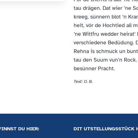
tau drägen. Dat wier ‘ne 
kreeg, sünnern blot ‘n Kran
heit, vör de Hochtied all 
‘ne Wittfru wedder heirat‘ 
verschiedene Bedüdung. D
Rehna is schmuck un bunt
tau den Suum vun‘n Rock.
besünner Pracht.
Text: O. B.
INNST DU HIER:
DIT UTSTELLUNGSSTÜCK 