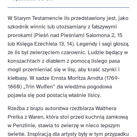
W Starym Testamencie lis przedstawiony jest, jako
szkodnik winnic lub utożsamiany z fałszywymi
prorokami (Pieśń nad Pieśniami Salomona 2, 15
lub Księga Ezechiela 13, 14). Legendy i sagi głoszą,
że lis był zwierzęciem czarownic. Ludzie będący w
konszachtach z diabłem z pomocą lisiego pasa
mogli przemieniać się w lisy, aby kraść szynki i
kiełbasy. W sadze Ernsta Moritza Arndta (1769-
1860) „Trin Wulfen” zła wiedźma pogodowa
pojawia się pod postacią właśnie lisicy.
Rzeźba z brązu autorstwa rzeźbiarza Walthera
Preika z Waren, która stoi przed kuchnią zamkową
w Penzlinie, stawia to zwierzę w nieco lepszym
świetle. Inspiracją dla artysty były w tym przypadku