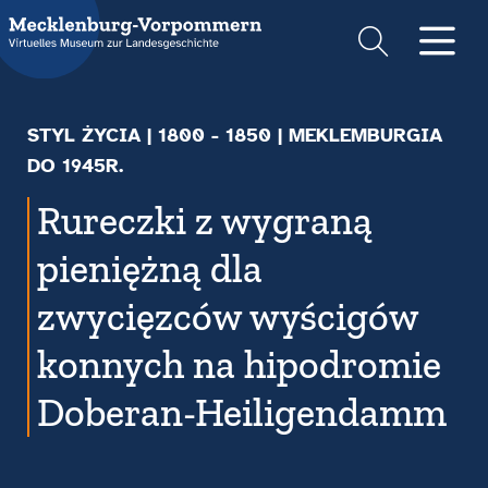
Suche
Men
STYL ŻYCIA
|
1800 - 1850
| MEKLEMBURGIA
DO 1945R.
Rureczki z wygraną
pieniężną dla
zwycięzców wyścigów
konnych na hipodromie
Doberan-Heiligendamm