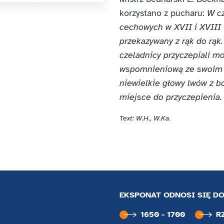
korzystano z pucharu:
W cz
cechowych w XVII i XVIII 
przekazywany z rąk do rąk.
czeladnicy przyczepiali m
wspomnieniową ze swoim i
niewielkie głowy lwów z b
miejsce do przyczepienia.
Text: W.H., W.Ka.
EKSPONAT ODNOSI SIĘ DO
1650 - 1700
R