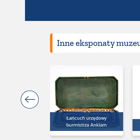
Inne eksponaty muzeu
 powitalny
Łańcuch urzędowy
zy z Anklam
burmistrza Anklam