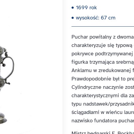
1699 rok
wysokość: 67 cm
Puchar powitalny z dwoma
charakteryzuje się typową
pokrywce podtrzymywanej 
figurka trzymająca srebrn
Anklamu w zredukowanej f
Prawdopodobnie był to pre
Cylindryczne naczynie zo
charakterystycznymi dla 
typu nadstawek/przysadni
ściągadłami w wieńcu lau
nazwisko fundatora puchar
Mistrz bednarski E. Bockh