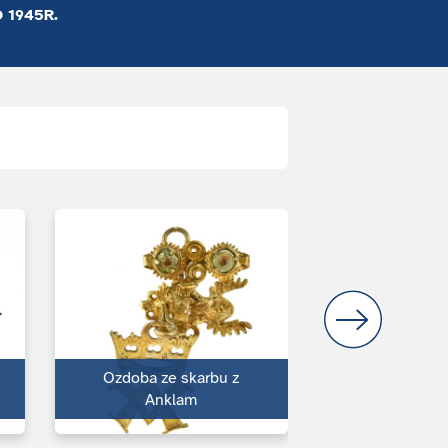
 1945R.
Ozdoba ze skarbu z
Pieczęć lak
Anklam
chirurgów 