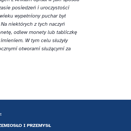
asie posiedzeń i uroczystości
wieku wypełniony puchar był
 Na niektórych z tych naczyń
onetę, odlew monety lub tabliczkę
mieniem. W tym celu służyły
ocznymi otworami służącymi za
:
ZEMIOSŁO I PRZEMYSŁ