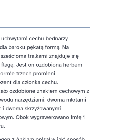
 uchwytami cechu bednarzy
 dla baroku pękatą formą. Na
sześcioma tralkami znajduje się
ą flagę. Jest on ozdobiona herbem
ormie trzech promieni.
zent dla członka cechu.
stało ozdobione znakiem cechowym z
zawodu narzędziami: dwoma młotami
k i dwoma skrzyżowanymi
rowym. Obok wygrawerowano imię i
u.
agen z Anklam opisał w jaki sposób