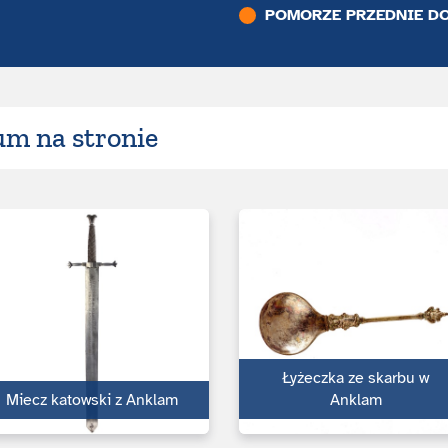
POMORZE PRZEDNIE DO
m na stronie
Łyżeczka ze skarbu w
Miecz katowski z Anklam
Anklam