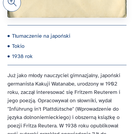
Tłumaczenie na japoński
Tokio
1938 rok
Już jako młody nauczyciel gimnazjalny, japoński
germanista Kakuji Watanabe, urodzony w 1902
roku, zaczął interesować się Fritzem Reuterem i
jego poezją. Opracowywał on słowniki, wydał
"Inführung in't Plattdütsche" (Wprowadzenie do
języka dolnoniemieckiego) i obszerną książkę o
poezji Fritza Reutera. W 1938 roku opublikował
swój autorski przekład opowiadania "Ut de