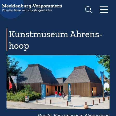
Suche
Men
Kunst­museum Ahrens­
hoop
Quelle: Kunstmuseum Ahrenshoop